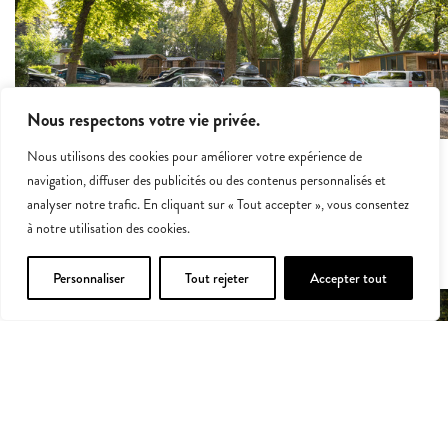
Nous respectons votre vie privée.
Nous utilisons des cookies pour améliorer votre expérience de
UN PARKING
navigation, diffuser des publicités ou des contenus personnalisés et
GRATUIT
analyser notre trafic. En cliquant sur « Tout accepter », vous consentez
Pour partir à la découverte de la ville sans vous soucier de
à notre utilisation des cookies.
votre voiture !
Personnaliser
Tout rejeter
Accepter tout