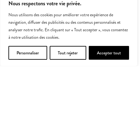
Nous respectons votre vie privée.
Partagez des moments de détente en
famille
Nous utilisons des cookies pour améliorer votre expérience de
navigation, diffuser des publicités ou des contenus personnalisés et
Piscine chauffée, jacuzzi, terrains de sport, soirées festives en
analyser notre trafic. En cliquant sur « Tout accepter », vous consentez
été et bien sûr le lac de Maine à seulement 3 minutes en vélo
à notre utilisation des cookies.
du camping…
Personnaliser
Tout rejeter
Accepter tout
DÉCOUVRIR CETTE DESTINATION
Sur place, tout est prévu pour
vous simplifier la vie !