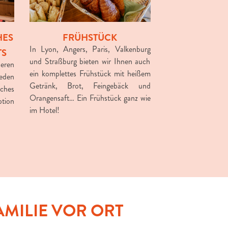
HES
FRÜHSTÜCK
In Lyon, Angers, Paris, Valkenburg
TS
und Straßburg bieten wir Ihnen auch
ren
ein komplettes Frühstück mit heißem
jeden
Getränk, Brot, Feingebäck und
sches
Orangensaft… Ein Frühstück ganz wie
ption
im Hotel!
AMILIE VOR ORT