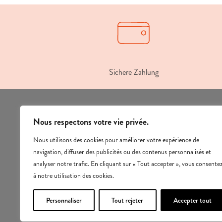
Sichere Zahlung
Nous respectons votre vie privée.
Entdecken Sie unsere Reiseziele
Camping Card
Nous utilisons des cookies pour améliorer votre expérience de
navigation, diffuser des publicités ou des contenus personnalisés et
Sichere Zahlung
analyser notre trafic. En cliquant sur « Tout accepter », vous consente
Rechtliche Hinweise -
Allgemeine
à notre utilisation des cookies.
Geschäftsbedingungen -
Datenschutzrichtlinie
für personenbezogene Daten
Personnaliser
Tout rejeter
Accepter tout
Verwalten Sie Ihre Zustimmung