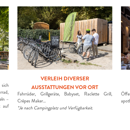
VERLEIH DIVERSER
 sich
AUSSTATTUNGEN VOR ORT
rrad,
Fahrräder, Grillgeräte, Babyset, Raclette Grill,
Öffe
eln –
Crêpes Maker…
apot
t auf
*Je nach Campingplatz und Verfügbarkeit.