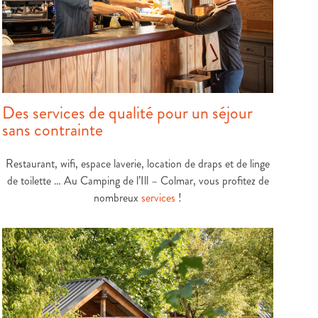
Des services de qualité pour un séjour
sans contrainte
Restaurant, wifi, espace laverie, location de draps et de linge
de toilette … Au Camping de l’Ill – Colmar, vous profitez de
nombreux
services
!