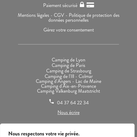
Paiement sécurisé
Mentions légales -
CGV -
Politique de protection des
données personnelles
Gérez votre consentement
Camping de Lyon
Camping de Paris
Camping de Strasbourg
Camping de l'Ill - Colmar
Camping d'Angers - Lac de Maine
Camping d'Aix-en-Provence
Camping Valkenburg Maatstricht
phone
04 37 64 22 34
Nous écrire
Nous respectons votre vie privée.