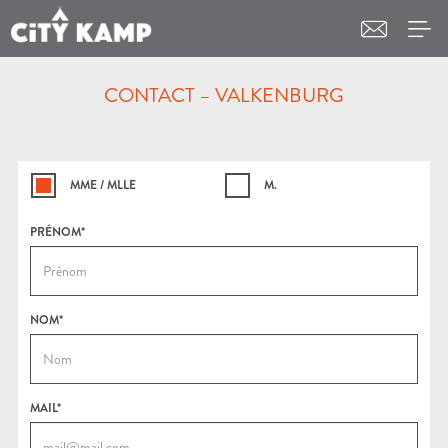
CONTACT – VALKENBURG
MME / MLLE
M.
PRÉNOM*
NOM*
MAIL*