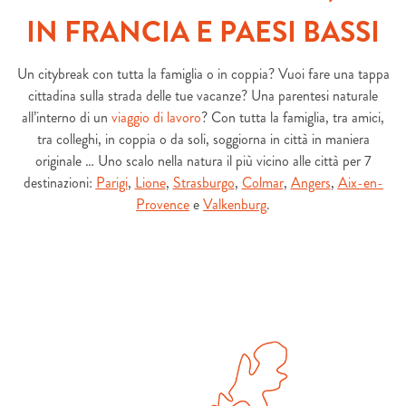
IN FRANCIA E PAESI BASSI
Un citybreak con tutta la famiglia o in coppia? Vuoi fare una tappa
cittadina sulla strada delle tue vacanze? Una parentesi naturale
all’interno di un
viaggio di lavoro
? Con tutta la famiglia, tra amici,
tra colleghi, in coppia o da soli, soggiorna in città in maniera
originale … Uno scalo nella natura il più vicino alle città per 7
destinazioni:
Parigi
,
Lione
,
Strasburgo
,
Colmar
,
Angers
,
Aix-en-
Provence
e
Valkenburg
.