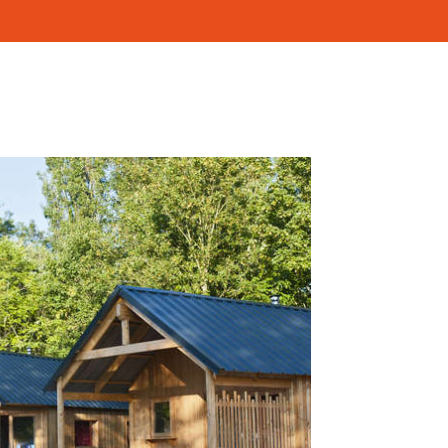
, baño, televisión, terraza y parking cerca del
o para compartir. Para una o más noches. ¡Todo
al hotel!