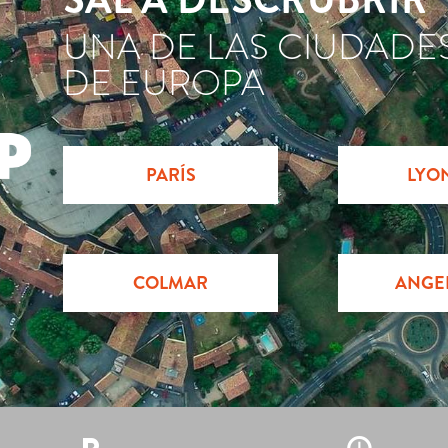
UNA DE LAS CIUDADE
DE EUROPA
PARÍS
LYO
COLMAR
ANGE