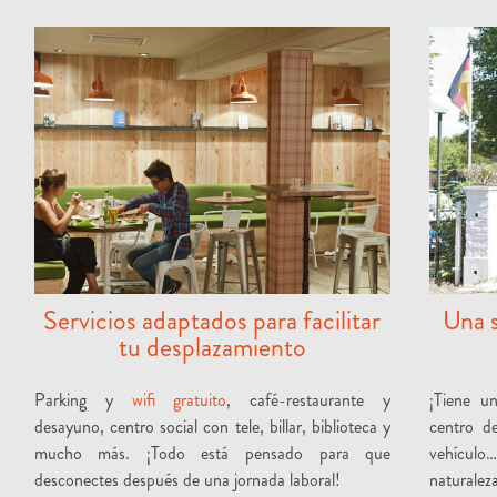
Servicios adaptados para facilitar
Una s
tu desplazamiento
Parking y
wifi gratuito
, café-restaurante y
¡Tiene un
desayuno, centro social con tele, billar, biblioteca y
centro de
mucho más. ¡Todo está pensado para que
vehícul
desconectes después de una jornada laboral!
naturalez