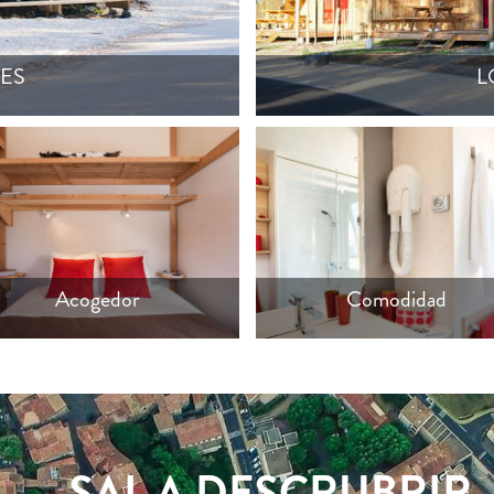
ES
L
tación de chalet
Baño del cottage
Acogedor
Comodidad
SAL A DESCRUBRIR