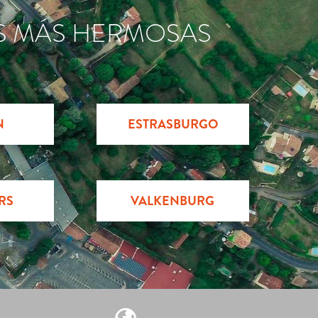
S MÁS HERMOSAS
N
ESTRASBURGO
RS
VALKENBURG