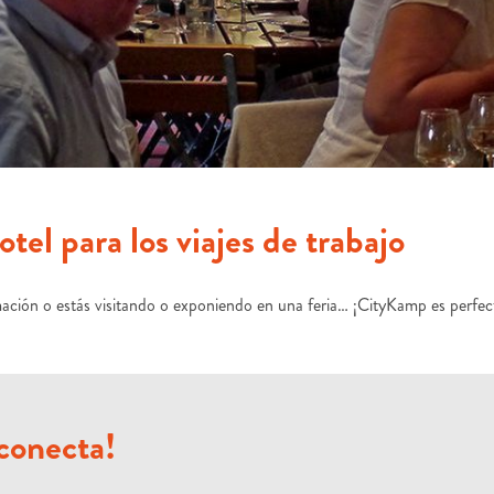
otel para los viajes de trabajo
rmación o estás visitando o exponiendo en una feria… ¡CityKamp es perfect
sconecta!