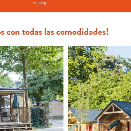
camping
s con todas las comodidades!
ión, terraza y parking cerca del
2 habitaciones, cocina equipada
r. Para una o más noches. ¡Todo
alojamiento. Para una persona 
es posible! ¡La alternativa natural 